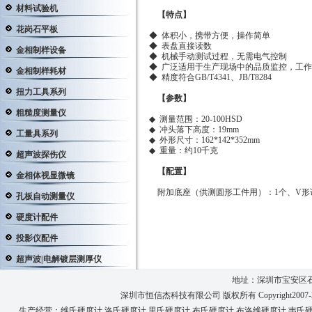
材料试验机
【特点】
花岗石平板
◆ 体积小，携带方便，操作简单
◆ 表盘直接读数
金相制样设备
◆ 机械手动测试过程，无需电气控制
◆ 广泛适用于生产现场中的品质监控，工
金相制样耗材
◆ 精度符合GB/T4341、JB/T8284
扭力工具系列
【参数】
粗糙度测量仪
◆ 测量范围：20-100HSD
◆ 冲头落下高度：19mm
工量具系列
◆ 外形尺寸：162*142*352mm
◆ 重量：约10千克
超声波探伤仪
【配置】
金相体视显微镜
附加底座（供测圆形工件用）：1个、V形
孔板自动测量仪
硬度计配件
投影仪配件
超声波|电解镀层测厚仪
地址：深圳市宝安区石
深圳市恒信杰科技有限公司 版权所有 Copyright2007-2026 Te
生产经营：
维氏硬度计
,
洛氏硬度计
,
里氏硬度计
,
布氏硬度计
,
布洛维硬度计
,
韦氏