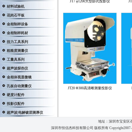
JT7 φ1200大型卧式投影仪
J
材料试验机
花岗石平板
金相制样设备
金相制样耗材
扭力工具系列
粗糙度测量仪
工量具系列
超声波探伤仪
金相体视显微镜
孔板自动测量仪
JT20 Φ300高清晰测量投影仪
硬度计配件
投影仪配件
超声波|电解镀层测厚仪
地址：深圳市宝安区石
深圳市恒信杰科技有限公司 版权所有 Copyright2007-2026 Te